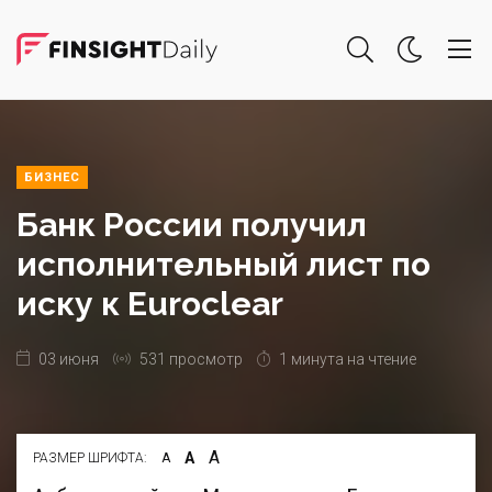
БИЗНЕС
Банк России получил
исполнительный лист по
иску к Euroclear
03 июня
531 просмотр
1 минута на чтение
А
А
РАЗМЕР ШРИФТА:
А