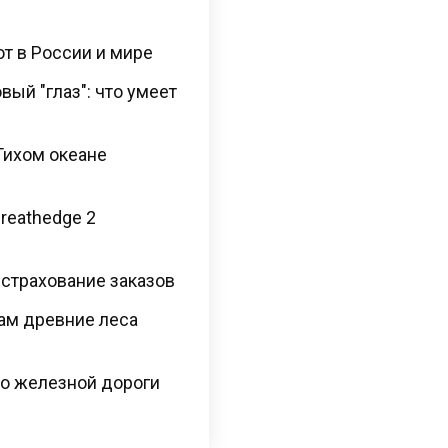
ют в России и мире
ый "глаз": что умеет
Тихом океане
Breathedge 2
 страхование заказов
там древние леса
во железной дороги