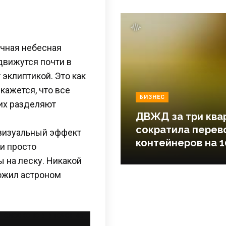
ычная небесная
 движутся почти в
эклиптикой. Это как
кажется, что все
БИЗНЕС
 их разделяют
ДВЖД за три ква
сократила перев
 визуальный эффект
контейнеров на 1
ни просто
ы на леску. Никакой
ложил астроном