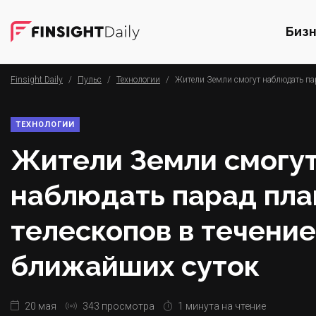
Биз
Finsight Daily
/
Пульс
/
Технологии
/
Жители Земли смогут наблюдать пар
ТЕХНОЛОГИИ
Жители Земли смогу
наблюдать парад пла
телескопов в течение
ближайших суток
20 мая
343 просмотра
1 минута на чтение