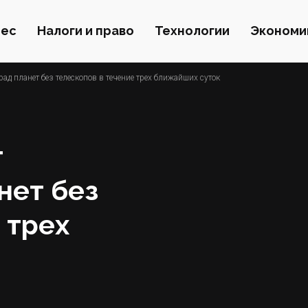
нес
Налоги и право
Технологии
Экономи
ад планет без телескопов в течение трех ближайших суток
т
нет без
 трех