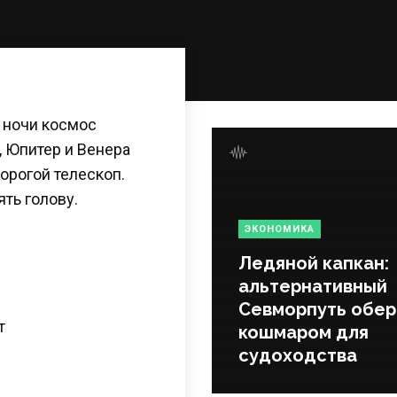
 ночи космос
, Юпитер и Венера
орогой телескоп.
ять голову.
ЭКОНОМИКА
Ледяной капкан:
альтернативный
Севморпуть обер
т
кошмаром для
судоходства