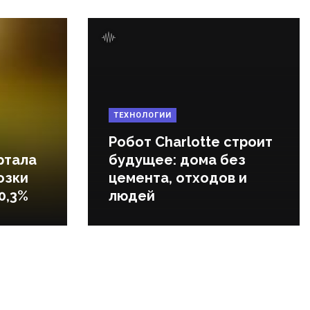
ТЕХНОЛОГИИ
Робот Charlotte строит
ртала
будущее: дома без
озки
цемента, отходов и
0,3%
людей