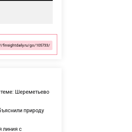
стеме: Шереметьево
бъяснили природу
я линия с