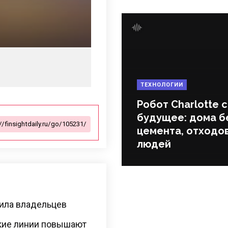
ТЕХНОЛОГИИ
Робот Charlotte 
будущее: дома б
цемента, отходов
людей
нила владельцев
кие линии повышают