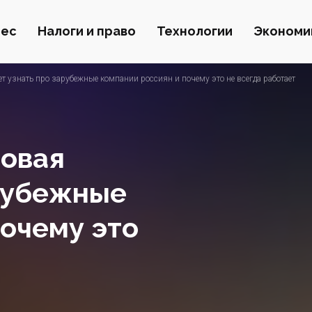
нес
Налоги и право
Технологии
Экономи
т узнать про зарубежные компании россиян и почему это не всегда работает
говая
рубежные
почему это