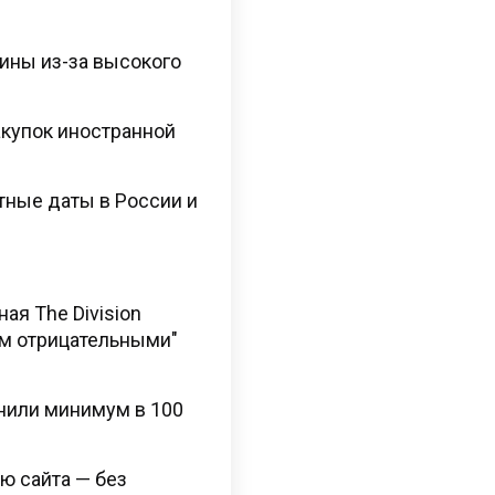
ины из-за высокого
акупок иностранной
ятные даты в России и
ая The Division
ом отрицательными"
енили минимум в 100
ю сайта — без