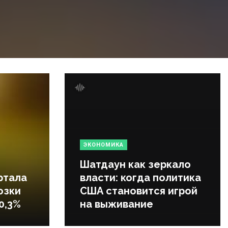
ЭКОНОМИКА
Шатдаун как зеркало
ртала
власти: когда политика
озки
США становится игрой
0,3%
на выживание