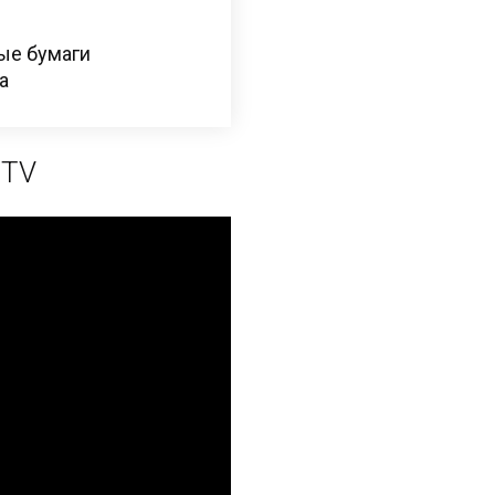
вые бумаги
а
 TV