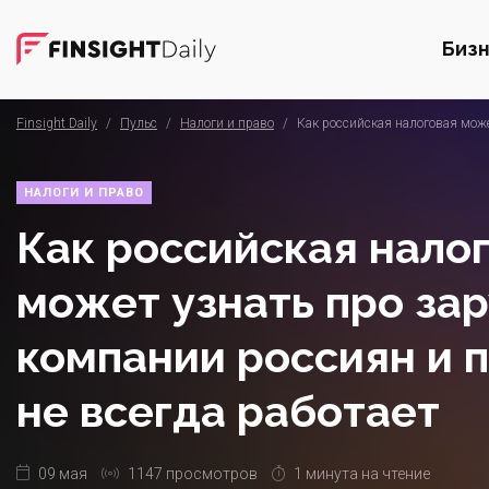
Биз
Finsight Daily
/
Пульс
/
Налоги и право
/
Как российская налоговая може
НАЛОГИ И ПРАВО
Как российская нало
может узнать про за
компании россиян и 
не всегда работает
09 мая
1147 просмотров
1 минута на чтение