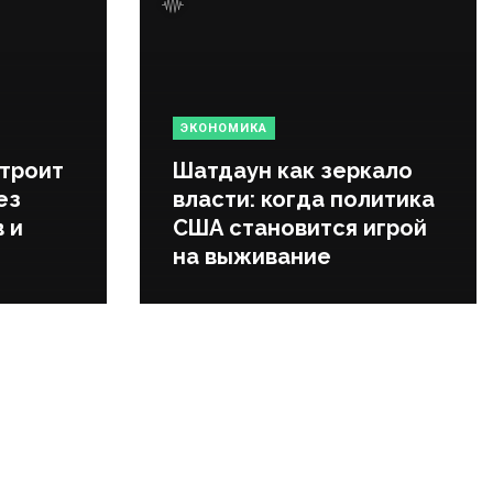
ЭКОНОМИКА
строит
Шатдаун как зеркало
ез
власти: когда политика
 и
США становится игрой
на выживание