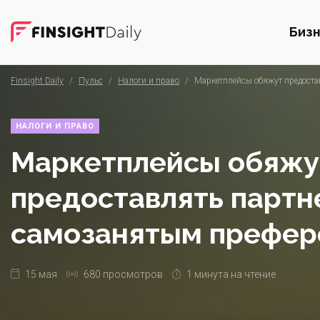
Биз
Finsight Daily
/
Пульс
/
Налоги и право
/
Маркетплейсы обяжут предост
НАЛОГИ И ПРАВО
Маркетплейсы обяжу
предоставлять партн
самозанятым префер
15 мая
680 просмотров
1 минута на чтение