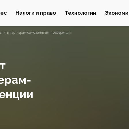
нес
Налоги и право
Технологии
Экономи
авлять партнерам-самозанятым преференции
т
ерам-
енции