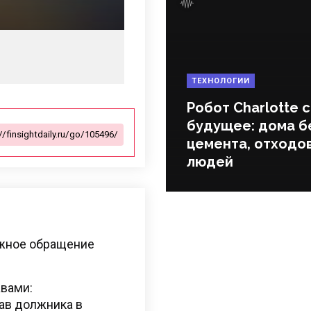
ТЕХНОЛОГИИ
Робот Charlotte 
будущее: дома б
цемента, отходов
людей
ежное обращение
авами:
ав должника в