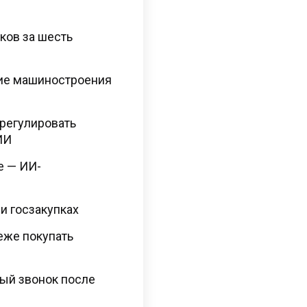
ков за шесть
тие машиностроения
регулировать
ИИ
e — ИИ-
и госзакупках
еже покупать
ый звонок после