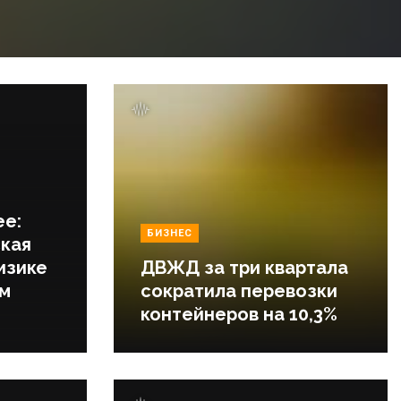
ее:
БИЗНЕС
кая
изике
ДВЖД за три квартала
ем
сократила перевозки
контейнеров на 10,3%