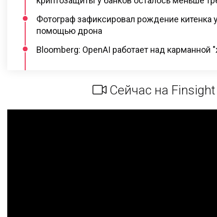
криптозащиты у банков осталось меньше тр
Фотограф зафиксировал рождение китенка у
помощью дрона
Bloomberg: OpenAI работает над карманной 
Сейчас на Finsight