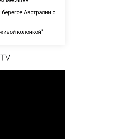
ех месяцев
 берегов Австралии с
"живой колонкой"
 TV