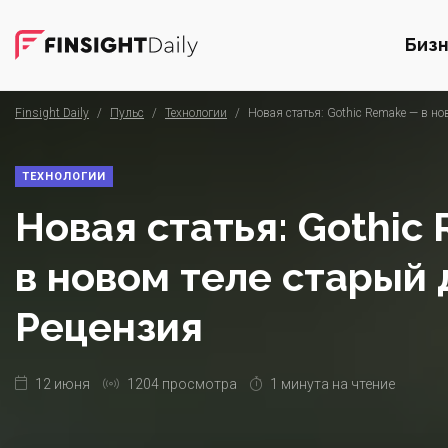
Биз
Finsight Daily
/
Пульс
/
Технологии
/
Новая статья: Gothic Remake — в но
ТЕХНОЛОГИИ
Новая статья: Gothic
в новом теле старый 
Рецензия
12 июня
1204 просмотра
1 минута на чтение