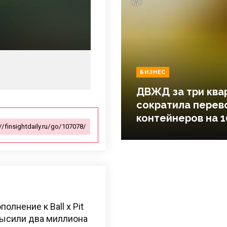
БИЗНЕС
ДВЖД за три ква
сократила перев
контейнеров на 1
олнение к Ball x Pit
высили два миллиона