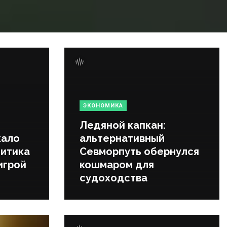
ЭКОНОМИКА
Ледяной капкан:
кало
альтернативный
литика
Севморпуть обернулся
игрой
кошмаром для
судоходства