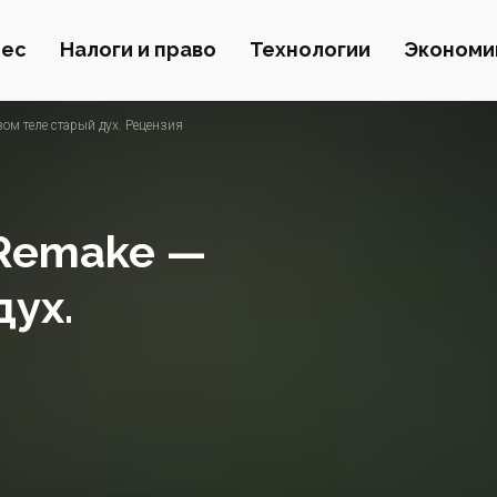
нес
Налоги и право
Технологии
Экономи
вом теле старый дух. Рецензия
 Remake —
дух.