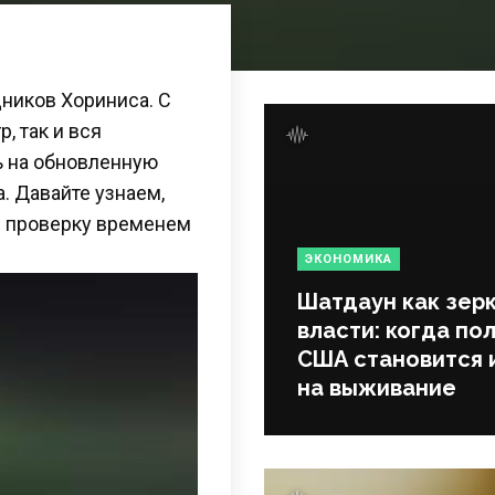
ников Хориниса. С
, так и вся
ь на обновленную
а. Давайте узнаем,
и проверку временем
ЭКОНОМИКА
Шатдаун как зер
власти: когда по
США становится 
на выживание