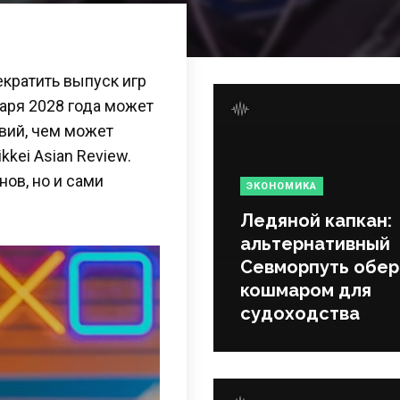
кратить выпуск игр
варя 2028 года может
вий, чем может
kkei Asian Review.
нов, но и сами
ЭКОНОМИКА
Ледяной капкан:
альтернативный
Севморпуть обер
кошмаром для
судоходства