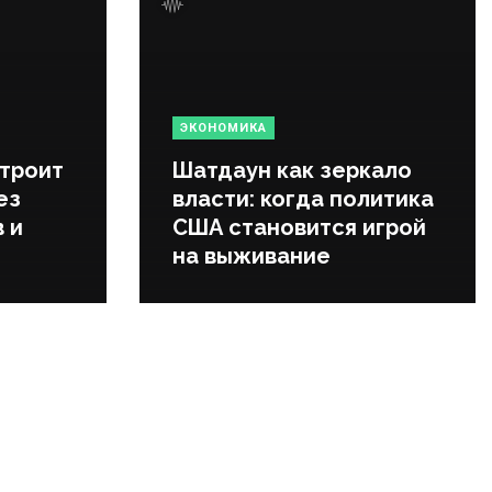
ЭКОНОМИКА
строит
Шатдаун как зеркало
ез
власти: когда политика
 и
США становится игрой
на выживание