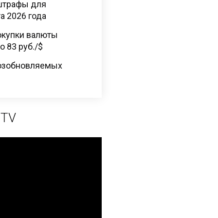
штрафы для
а 2026 года
окупки валюты
 83 руб./$
 возобновляемых
 TV