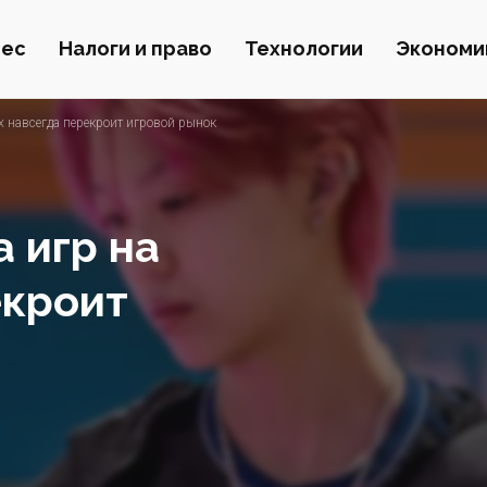
нес
Налоги и право
Технологии
Экономи
х навсегда перекроит игровой рынок
а игр на
екроит