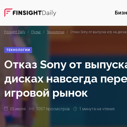
Биз
Finsight Daily
/
Пульс
/
Технологии
/
Отказ Sony от выпуска игр на диска
ТЕХНОЛОГИИ
Отказ Sony от выпуск
дисках навсегда пер
игровой рынок
05 июля
1057 просмотров
1 минута на чтение