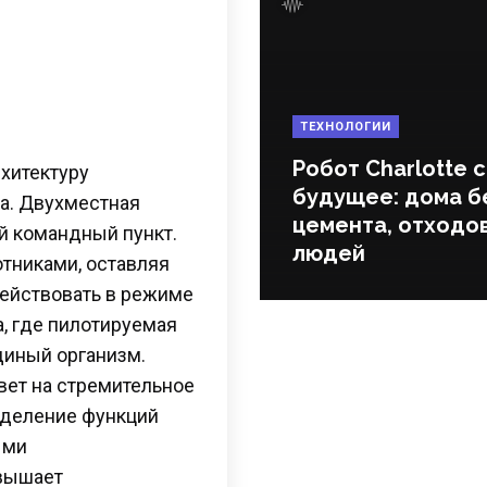
ТЕХНОЛОГИИ
Робот Charlotte 
хитектуру
будущее: дома б
а. Двухместная
цемента, отходов
й командный пункт.
людей
отниками, оставляя
действовать в режиме
, где пилотируемая
диный организм.
вет на стремительное
зделение функций
ыми
вышает