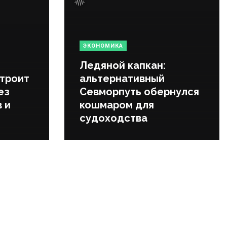
ЭКОНОМИКА
Ледяной капкан:
строит
альтернативный
ез
Севморпуть обернулся
 и
кошмаром для
судоходства