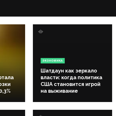
ЭКОНОМИКА
Шатдаун как зеркало
ртала
власти: когда политика
озки
США становится игрой
0,3%
на выживание