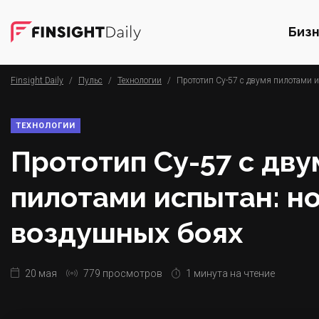
Биз
Finsight Daily
/
Пульс
/
Технологии
/
Прототип Су-57 с двумя пилотами и
ТЕХНОЛОГИИ
Прототип Су-57 с дву
пилотами испытан: но
воздушных боях
20 мая
779 просмотров
1 минута на чтение