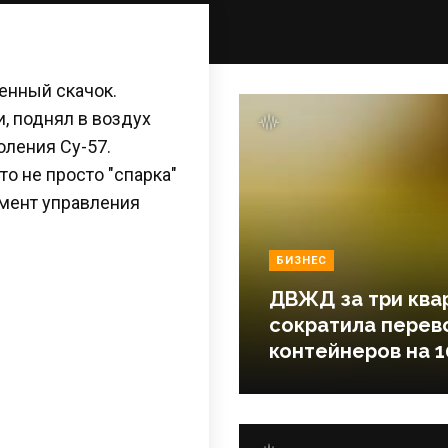
енный скачок.
, поднял в воздух
оления Су-57.
о не просто "спарка"
умент управления
БИЗНЕС
ДВЖД за три ква
сократила перев
контейнеров на 1