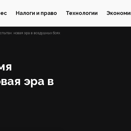
нес
Налоги и право
Технологии
Экономи
спытан: новая эра в воздушных боях
мя
вая эра в