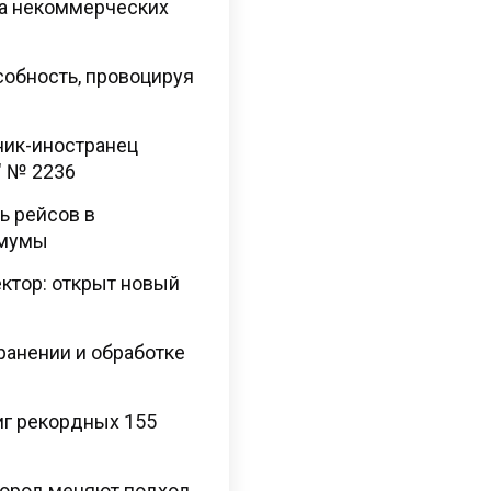
та некоммерческих
обность, провоцируя
ник-иностранец
" № 2236
ь рейсов в
имумы
ектор: открыт новый
хранении и обработке
иг рекордных 155
 пород меняют подход