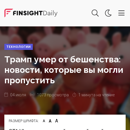
ТЕХНОЛОГИИ
Трамп умер от бешенства:
новости, которые вы могли
пропустить
04 июля
1073 просмотра
1 минута на чтение
А
А
РАЗМЕР ШРИФТА:
А