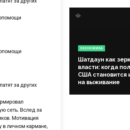
атят за других
мопомощи
ЭКОНОМИКА
мопомощи
Шатдаун как зер
власти: когда по
США становится 
на выживание
атят за других
ормировал
ю сеть. Вслед за
иков. Мотивация
 в личном кармане,