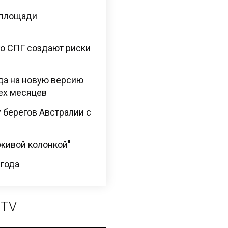
 площади
го СПГ создают риски
да на новую версию
ех месяцев
 берегов Австралии с
"живой колонкой"
 года
 TV