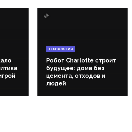
ТЕХНОЛОГИИ
кало
Робот Charlotte строит
литика
будущее: дома без
игрой
цемента, отходов и
людей