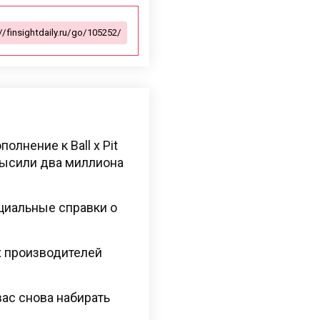
олнение к Ball x Pit
высили два миллиона
ициальные справки о
х производителей
ас снова набирать