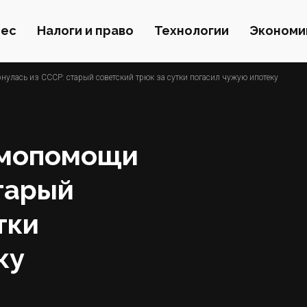
нес
Налоги и право
Технологии
Экономи
улась из СССР: старый советский трюк за сутки погасил чужую ипотеку
имопомощи
тарый
тки
ку