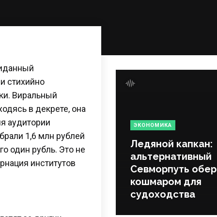
жиданный
и стихийно
еки. Виральный
одясь в декрете, она
ия аудитории
ЭКОНОМИКА
брали 1,6 млн рублей
Ледяной капкан:
го один рубль. Это не
альтернативный
арнация институтов
Севморпуть обер
кошмаром для
судоходства