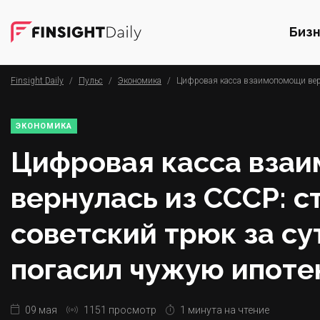
Биз
Finsight Daily
/
Пульс
/
Экономика
/
Цифровая касса взаимопомощи верн
ЭКОНОМИКА
Цифровая касса вза
вернулась из СССР: с
советский трюк за су
погасил чужую ипоте
09 мая
1151 просмотр
1 минута на чтение