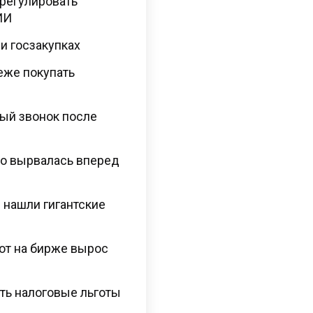
регулировать
ИИ
и госзакупках
еже покупать
ый звонок после
но вырвалась вперед
 нашли гигантские
рот на бирже вырос
ть налоговые льготы