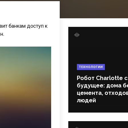
ит банкам доступ к
н.
ТЕХНОЛОГИИ
Робот Charlotte 
будущее: дома б
цемента, отходов
людей