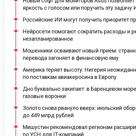
Новый софт для мониторов Asus позволяет 
яркость с голосом или поручить эту задачу 
Российские ИИ могут получить приоритет пр
Нейросети помогают сократить расходы и р
незапланированное
Мошенники осваивают новый приём: странн
перевода загоняет в финансовую яму
Америка теряет высоту: Нигерия неожидан
по поставкам авиакеросина в Европу
Дно буквально закипает: в Баренцевом море
газовые воронки
Золото снова рвануло вверх: июльский обо
до 449 млрд рублей
Мишустин рекомендовал регионам расшири
по УСН для IT-компаний