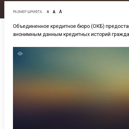
А
А
РАЗМЕР ШРИФТА:
А
Объединенное кредитное бюро (ОКБ) предостав
анонимным данным кредитных историй гражда