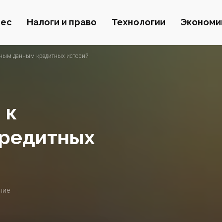
нес
Налоги и право
Технологии
Экономи
мным данным кредитных историй
 к
редитных
ние