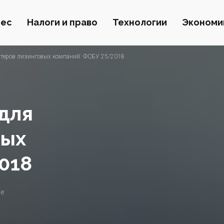
нес
Налоги и право
Технологии
Экономи
лтеров лизинговых компаний: ФСБУ 25/2018
для
вых
018
ие