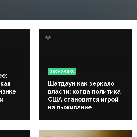
ЭКОНОМИКА
ее:
кая
Шатдаун как зеркало
изике
власти: когда политика
ем
США становится игрой
на выживание