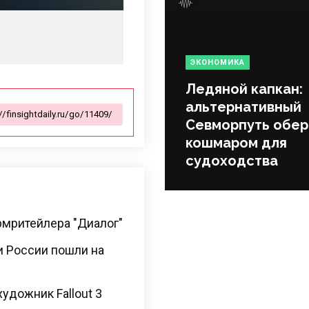
ЭКОНОМИКА
Ледяной капкан:
альтернативный
Севморпуть обер
кошмаром для
судоходства
армритейлера "Диалог"
и России пошли на
художник Fallout 3