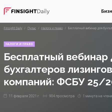
Биз
Finsight Daily
/
Пульс
/
Налоги и право
/
Бесплатный вебинар для бухга
НАЛОГИ И ПРАВО
Бесплатный вебинар 
бухгалтеров лизинго
компаний: ФСБУ 25/2
11 февраля 2021 г.
904 просмотра
1 минута на чтен