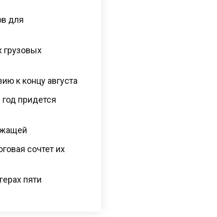
ов для
х грузовых
ию к концу августа
 год придется
ежащей
оговая сочтет их
герах пяти