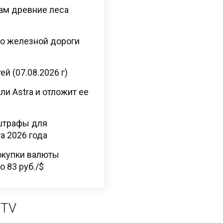
там древние леса
во железной дороги
й (07.08.2026 г)
ли Astra и отложит ее
штрафы для
а 2026 года
окупки валюты
 83 руб./$
 TV