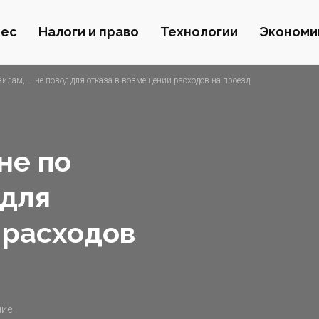
нес
Налоги и право
Технологии
Экономи
илам, – не повод для отказа в возмещении расходов на проезд
не по
 для
 расходов
ние