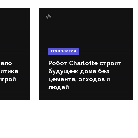
ТЕХНОЛОГИИ
кало
Робот Charlotte строит
литика
будущее: дома без
игрой
цемента, отходов и
людей