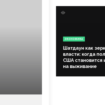
ЭКОНОМИКА
Шатдаун как зер
власти: когда по
США становится 
на выживание