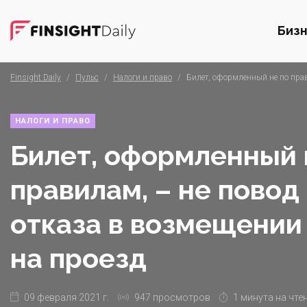
Биз
Finsight Daily
/
Пульс
/
Налоги и право
/
Билет, оформленный не по прав
НАЛОГИ И ПРАВО
Билет, оформленный 
правилам, – не повод
отказа в возмещении
на проезд
09 февраля 2021 г.
947 просмотров
1 минута на чте