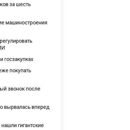
ков за шесть
тие машиностроения
регулировать
ИИ
и госзакупках
еже покупать
ый звонок после
но вырвалась вперед
 нашли гигантские