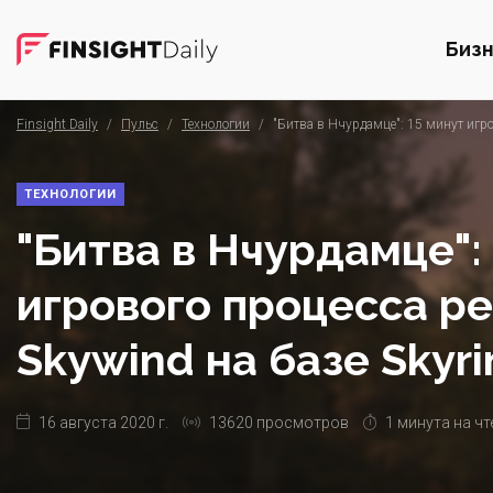
Биз
Finsight Daily
/
Пульс
/
Технологии
/
"Битва в Нчурдамце": 15 минут игро
ТЕХНОЛОГИИ
"Битва в Нчурдамце":
игрового процесса р
Skywind на базе Skyr
16 августа 2020 г.
13620 просмотров
1 минута на чт