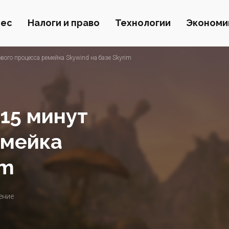
нес
Налоги и право
Технологии
Экономи
вого процесса ремейка Skywind на базе Skyrim
 15 минут
емейка
im
ение