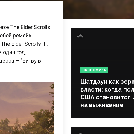
е The Elder Scrolls
 собой ремейк
 Elder Scrolls III:
 один год,
есса — "Битву в
ЭКОНОМИКА
Шатдаун как зер
власти: когда по
США становится 
на выживание