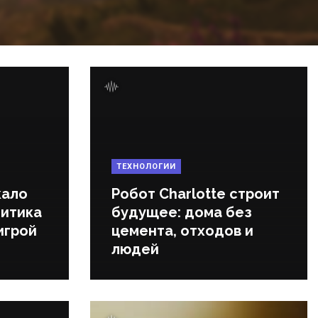
ТЕХНОЛОГИИ
кало
Робот Charlotte строит
литика
будущее: дома без
игрой
цемента, отходов и
людей