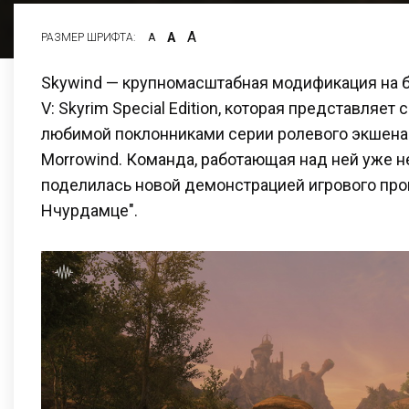
А
А
РАЗМЕР ШРИФТА:
А
Skywind — крупномасштабная модификация на баз
V: Skyrim Special Edition, которая представляет
любимой поклонниками серии ролевого экшена The
Morrowind. Команда, работающая над ней уже не
поделилась новой демонстрацией игрового проц
Нчурдамце".