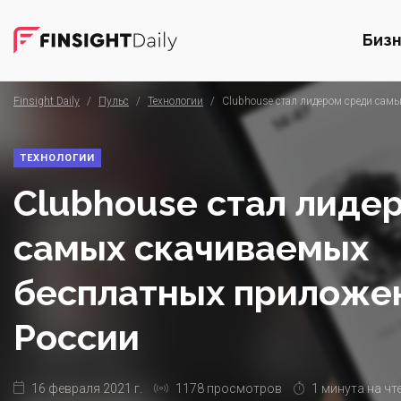
Биз
Finsight Daily
/
Пульс
/
Технологии
/
Clubhouse стал лидером среди сам
ТЕХНОЛОГИИ
Clubhouse стал лиде
самых скачиваемых
бесплатных приложе
России
16 февраля 2021 г.
1178 просмотров
1 минута на чт