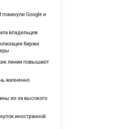
 покинули Google и
нила владельцев
полизация биржи
меры
кие линии повышают
нь жизненно
ины из-за высокого
акупок иностранной