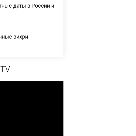
ятные даты в России и
нные вихри
 TV