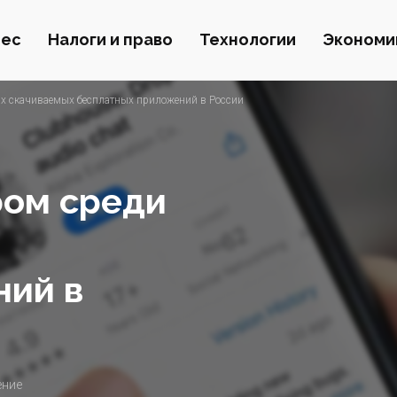
нес
Налоги и право
Технологии
Экономи
ых скачиваемых бесплатных приложений в России
ром среди
ний в
ение