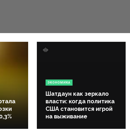
ЭКОНОМИКА
Шатдаун как зеркало
ртала
власти: когда политика
озки
США становится игрой
0,3%
на выживание