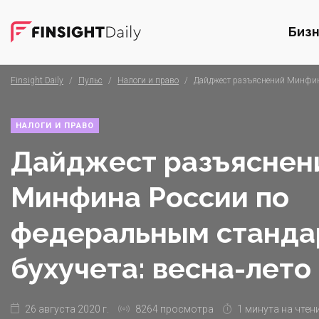
Биз
Finsight Daily
/
Пульс
/
Налоги и право
/
Дайджест разъяснений Минфина
НАЛОГИ И ПРАВО
Дайджест разъяснен
Минфина России по
федеральным станда
бухучета: весна-лето
26 августа 2020 г.
8264 просмотра
1 минута на чтен