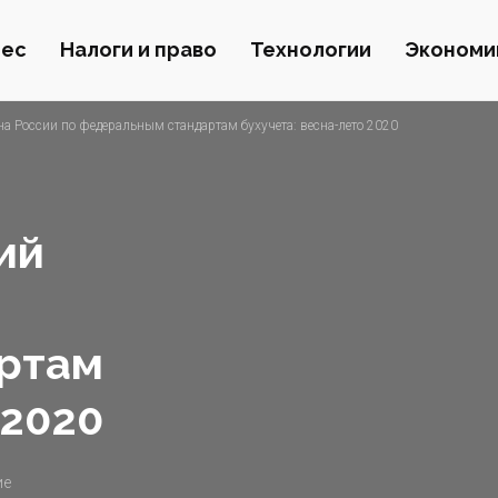
нес
Налоги и право
Технологии
Экономи
 России по федеральным стандартам бухучета: весна-лето 2020
ий
ртам
 2020
ие