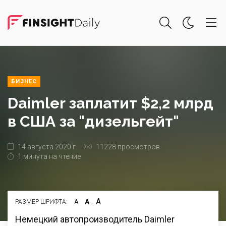
БИЗНЕС
Daimler заплатит $2,2 млрд
в США за "дизельгейт"
14 августа 2020 г.
11228 просмотров
1 минута на чтение
А
А
РАЗМЕР ШРИФТА:
А
Немецкий автопроизводитель Daimler