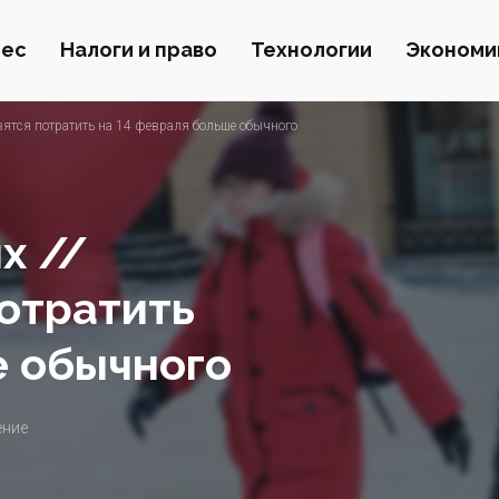
нес
Налоги и право
Технологии
Экономи
вятся потратить на 14 февраля больше обычного
х //
потратить
е обычного
ение