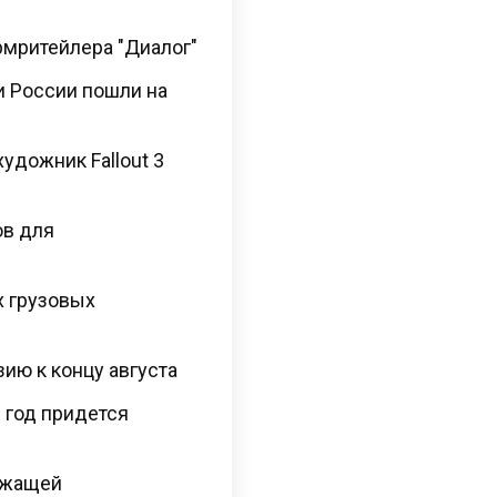
армритейлера "Диалог"
и России пошли на
художник Fallout 3
ов для
х грузовых
ию к концу августа
 год придется
ежащей