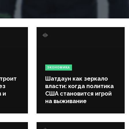
ЭКОНОМИКА
строит
Шатдаун как зеркало
ез
власти: когда политика
 и
США становится игрой
на выживание