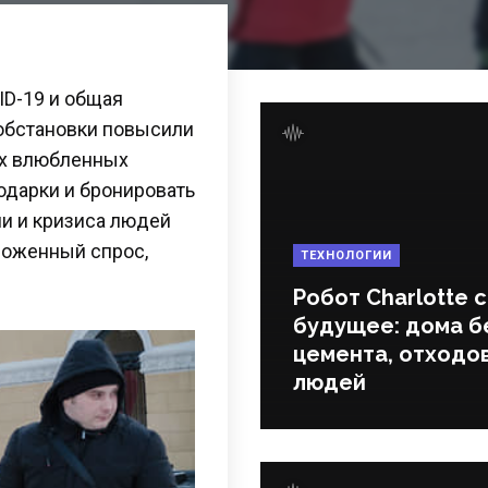
ID-19 и общая
обстановки повысили
ех влюбленных
одарки и бронировать
ии и кризиса людей
ложенный спрос,
ТЕХНОЛОГИИ
Робот Charlotte 
будущее: дома б
цемента, отходов
людей