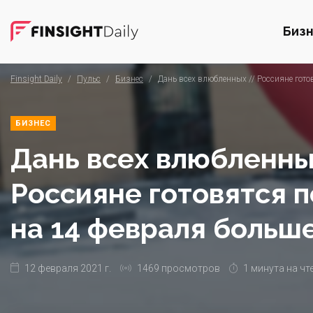
Биз
Finsight Daily
/
Пульс
/
Бизнес
/
Дань всех влюбленных // Россияне гото
БИЗНЕС
Дань всех влюбленны
Россияне готовятся 
на 14 февраля больш
12 февраля 2021 г.
1469 просмотров
1 минута на чт