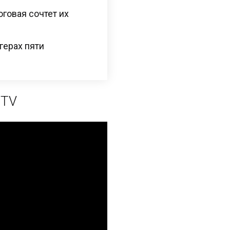
оговая сочтет их
герах пяти
 TV