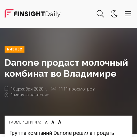
БИЗНЕС
Danone продаст молочный
комбинат во Владимире
10 декабря 2020 г.
1111 просмотров
1 минута на чтение
А
А
РАЗМЕР ШРИФТА:
А
Группа компаний Danone решила продать