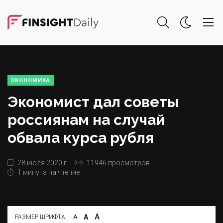
ЭКОНОМИКА
Экономист дал советы
россиянам на случай
обвала курса рубля
28 июля 2020 г.
11946 просмотров
1 минута на чтение
А
А
РАЗМЕР ШРИФТА:
А