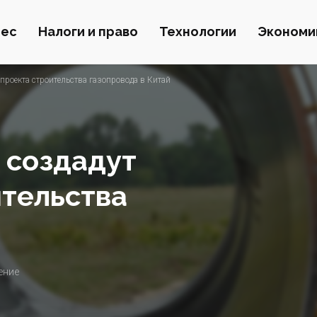
нес
Налоги и право
Технологии
Экономи
проекта строительства газопровода в Китай
 создадут
ительства
ение