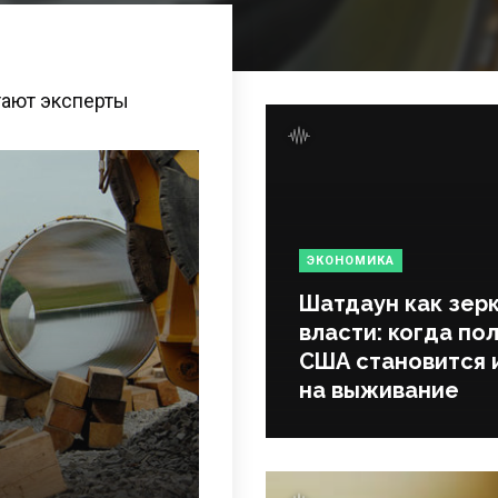
тают эксперты
ЭКОНОМИКА
Шатдаун как зер
власти: когда по
США становится 
на выживание