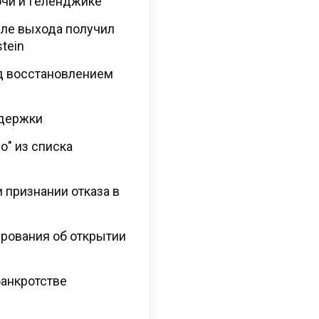
очи и Геленджике
сле выхода получил
tein
ад восстановлением
держки
о" из списка
 признании отказа в
рования об открытии
банкротстве