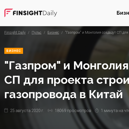
Биз
Finsight Daily
/
Пульс
/
Бизнес
/
"Газпром" и Монголия создадут СП для 
БИЗНЕС
"Газпром" и Монголия
СП для проекта стро
газопровода в Китай
25 августа 2020 г.
18069 просмотров
1 минута на чт