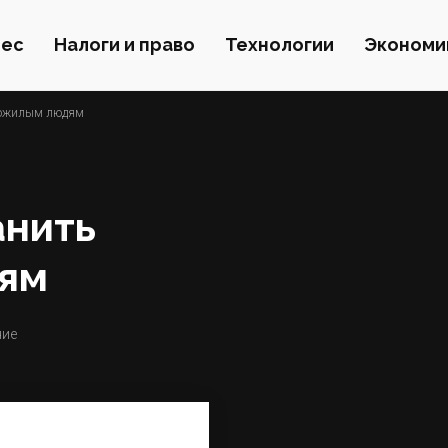
нес
Налоги и право
Технологии
Экономи
 пожилым людям
анить
ям
ние