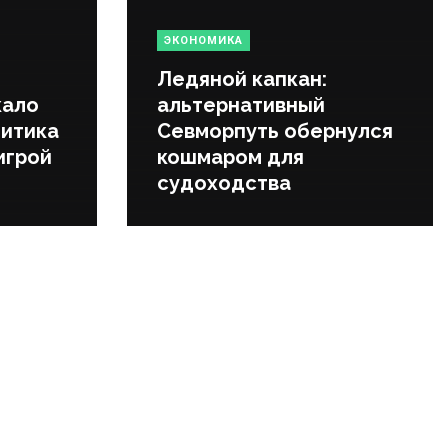
ЭКОНОМИКА
Ледяной капкан:
кало
альтернативный
литика
Севморпуть обернулся
игрой
кошмаром для
судоходства