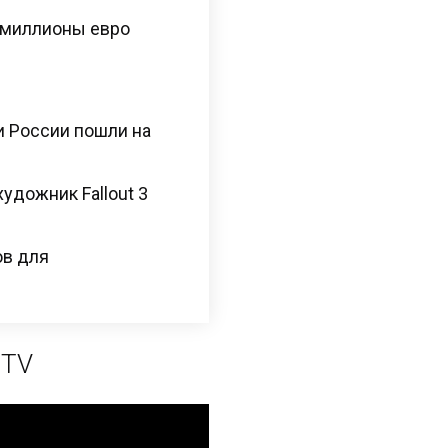
 миллионы евро
и России пошли на
художник Fallout 3
ов для
 TV