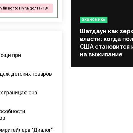
ЭКОНОМИКА
Шатдаун как зер
власти: когда по
США становится 
на выживание
мощи при
даж детских товаров
х границах: она
пособности
ии
армритейлера "Диалог"