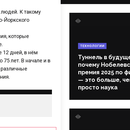
 людей. К такому
ю-Йоркского
ния, которые
е.
ТЕХНОЛОГИИ
 12 дней, в нём
Туннель в будущ
 75 лет. В начале и в
почему Нобелевс
 различные
премия 2025 по ф
ния.
— это больше, ч
просто наука