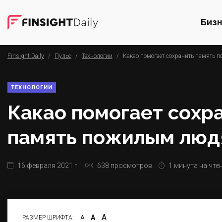
Биз
Finsight Daily
/
Пульс
/
Технологии
/
Какао помогает сохранить память
ТЕХНОЛОГИИ
Какао помогает сохр
память пожилым люд
16 февраля 2021 г.
638 просмотров
1 минута на чте
А
А
РАЗМЕР ШРИФТА:
А