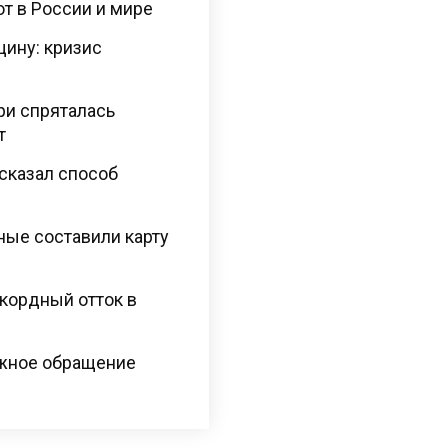
ют в России и мире
щину: кризис
ри спряталась
т
сказал способ
ные составили карту
кордный отток в
ежное обращение