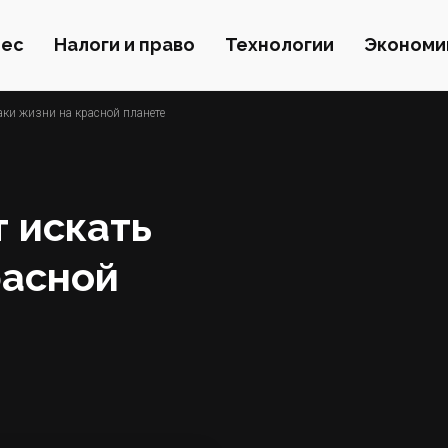
нес
Налоги и право
Технологии
Экономи
аки жизни на красной планете
 искать
расной