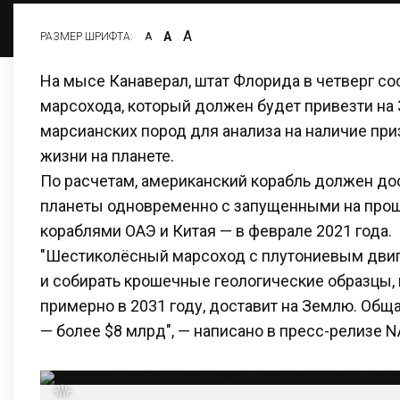
А
А
РАЗМЕР ШРИФТА:
А
На мысе Канаверал, штат Флорида в четверг со
марсохода, который должен будет привезти на
марсианских пород для анализа на наличие пр
жизни на планете.
По расчетам, американский корабль должен до
планеты одновременно с запущенными на про
кораблями ОАЭ и Китая — в феврале 2021 года.
"Шестиколёсный марсоход с плутониевым двиг
и собирать крошечные геологические образцы, 
примерно в 2031 году, доставит на Землю. Общ
— более $8 млрд", — написано в пресс-релизе N