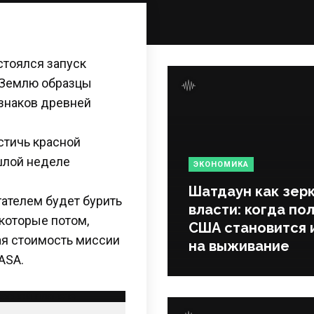
стоялся запуск
 Землю образцы
изнаков древней
стичь красной
шлой неделе
ЭКОНОМИКА
Шатдаун как зер
ателем будет бурить
власти: когда по
которые потом,
США становится 
ая стоимость миссии
на выживание
ASA.