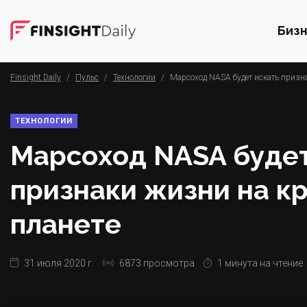
Биз
Finsight Daily
/
Пульс
/
Технологии
/
Марсоход NASA будет искать призн
ТЕХНОЛОГИИ
Марсоход NASA будет
признаки жизни на к
планете
31 июля 2020 г.
6873 просмотра
1 минута на чтение