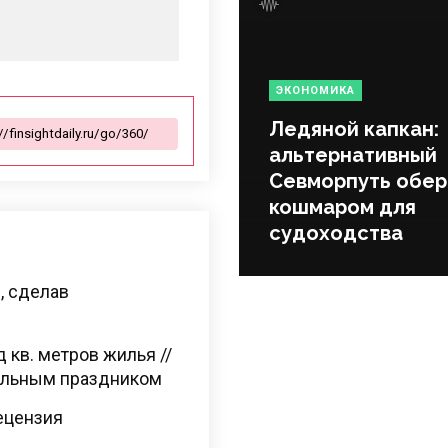
ЭКОНОМИКА
Ледяной капкан:
альтернативный
Севморпуть обер
кошмаром для
судоходства
, сделав
д кв. метров жилья //
альным праздником
Рецензия