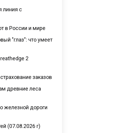
я линия с
ют в России и мире
ый "глаз": что умеет
Breathedge 2
 страхование заказов
там древние леса
во железной дороги
й (07.08.2026 г)