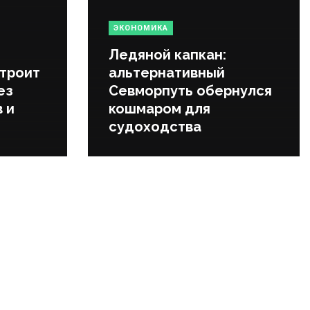
ЭКОНОМИКА
Ледяной капкан:
строит
альтернативный
ез
Севморпуть обернулся
 и
кошмаром для
судоходства