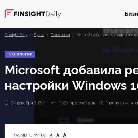
Биз
Finsight Daily
/
Пульс
/
Технологии
/
Microsoft добавила рекламу в наст
ТЕХНОЛОГИИ
Microsoft добавила р
настройки Windows 1
07 декабря 2020 г.
1327 просмотров
1 минута на чте
А
А
РАЗМЕР ШРИФТА:
А