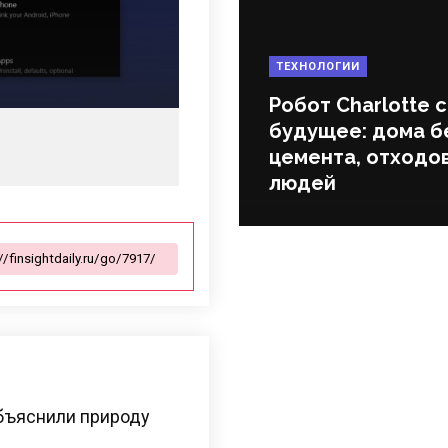
ТЕХНОЛОГИИ
Робот Charlotte 
будущее: дома б
цемента, отходов
людей
бъяснили природу