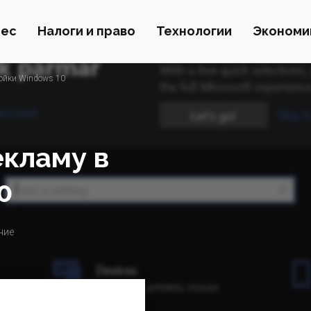
нес
Налоги и право
Технологии
Экономи
ройки Windows 10
екламу в
0
ние