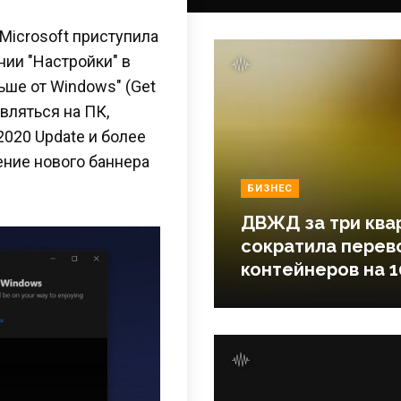
Microsoft приступила
ии "Настройки" в
ьше от Windows" (Get
вляться на ПК,
020 Update и более
ение нового баннера
БИЗНЕС
ДВЖД за три ква
сократила перев
контейнеров на 1