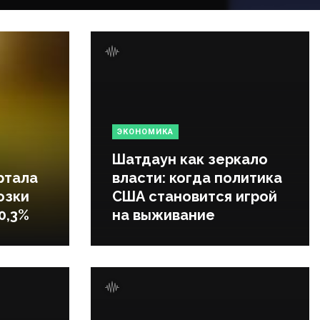
ЭКОНОМИКА
Шатдаун как зеркало
ртала
власти: когда политика
озки
США становится игрой
0,3%
на выживание