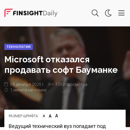
ТЕХНОЛОГИИ
Microsoft отказался
продавать софт Бауманке
08 декабря 2020 г.
1393 просмотра
1 минута на чтение
А
А
РАЗМЕР ШРИФТА:
А
Ведущий технический вуз попадает под