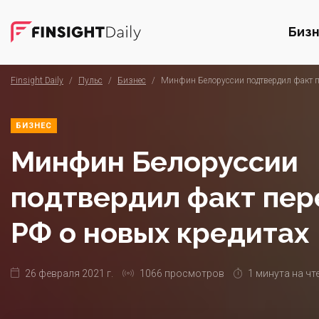
Биз
Finsight Daily
/
Пульс
/
Бизнес
/
Минфин Белоруссии подтвердил факт пе
БИЗНЕС
Минфин Белоруссии
подтвердил факт пер
РФ о новых кредитах
26 февраля 2021 г.
1066 просмотров
1 минута на чт