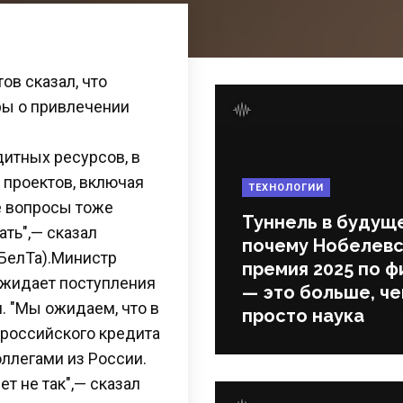
в сказал, что
ры о привлечении
итных ресурсов, в
 проектов, включая
ТЕХНОЛОГИИ
е вопросы тоже
Туннель в будущ
ть",— сказал
почему Нобелевс
 БелТа).Министр
премия 2025 по ф
ожидает поступления
— это больше, ч
. "Мы ожидаем, что в
просто наука
 российского кредита
оллегами из России.
ет не так",— сказал