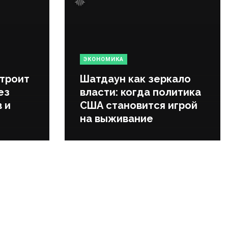
ЭКОНОМИКА
строит
Шатдаун как зеркало
ез
власти: когда политика
 и
США становится игрой
на выживание