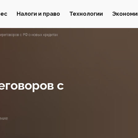
нес
Налоги и право
Технологии
Экономи
реговоров с РФ о новых кредитах
еговоров с
ение