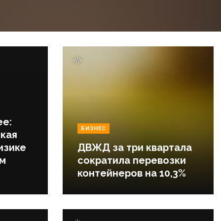
ее:
БИЗНЕС
кая
изике
ДВЖД за три квартала
ем
сократила перевозки
контейнеров на 10,3%