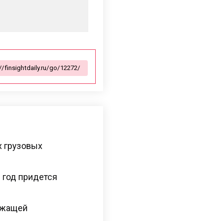
х грузовых
 год придется
ежащей