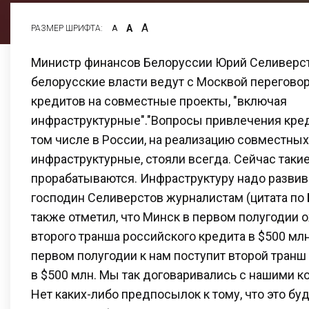
А
А
РАЗМЕР ШРИФТА:
А
Министр финансов Белоруссии Юрий Селиверсто
белорусские власти ведут с Москвой перегово
кредитов на совместные проекты, "включая
инфраструктурные"."Вопросы привлечения кред
том числе в России, на реализацию совместных
инфраструктурные, стояли всегда. Сейчас таки
прорабатываются. Инфраструктуру надо развива
господин Селиверстов журналистам (цитата по
также отметил, что Минск в первом полугодии 
второго транша российского кредита в $500 млн
первом полугодии к нам поступит второй транш
в $500 млн. Мы так договаривались с нашими к
Нет каких-либо предпосылок к тому, что это буд