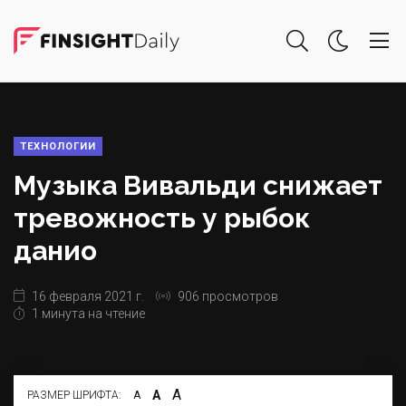
ТЕХНОЛОГИИ
Музыка Вивальди снижает
тревожность у рыбок
данио
16 февраля 2021 г.
906 просмотров
1 минута на чтение
А
А
РАЗМЕР ШРИФТА:
А