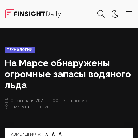
ТЕХНОЛОГИИ
На Марсе обнаружены
огромные запасы водяного
льда
09 февраля 2021 г.
1391 просмотр
1 минута на чтение
А
А
РАЗМЕР ШРИФТА:
А