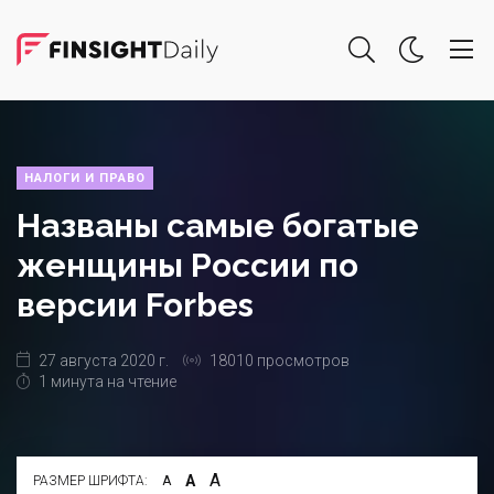
НАЛОГИ И ПРАВО
Названы самые богатые
женщины России по
версии Forbes
27 августа 2020 г.
18010 просмотров
1 минута на чтение
А
А
РАЗМЕР ШРИФТА:
А