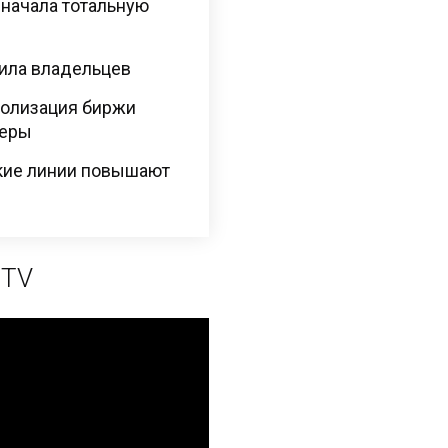
 начала тотальную
нила владельцев
полизация биржи
меры
кие линии повышают
 TV