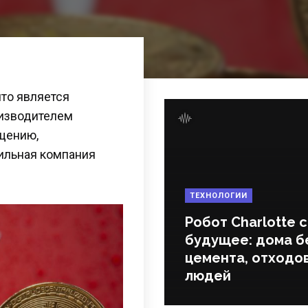
что является
оизводителем
бщению,
ильная компания
ТЕХНОЛОГИИ
Робот Charlotte 
будущее: дома б
цемента, отходов
людей