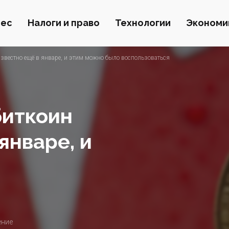
нес
Налоги и право
Технологии
Экономи
известно ещё в январе, и этим можно было воспользоваться
биткоин
январе, и
ение