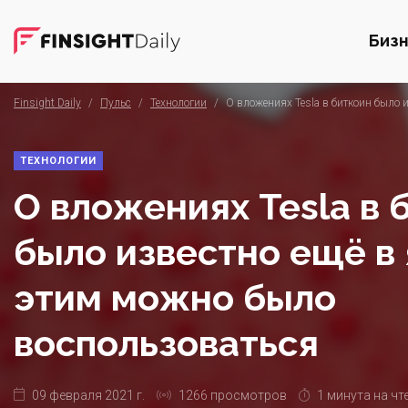
Биз
Finsight Daily
/
Пульс
/
Технологии
/
О вложениях Tesla в биткоин было 
ТЕХНОЛОГИИ
О вложениях Tesla в 
было известно ещё в 
этим можно было
воспользоваться
09 февраля 2021 г.
1266 просмотров
1 минута на чт