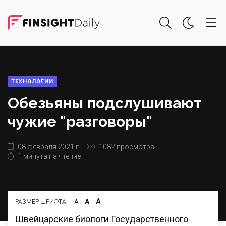
ТЕХНОЛОГИИ
Обезьяны подслушивают
чужие "разговоры"
08 февраля 2021 г.
1082 просмотра
1 минута на чтение
А
А
РАЗМЕР ШРИФТА:
А
Швейцарские биологи Государственного