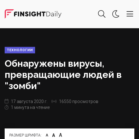
ТЕХНОЛОГИИ
Обнаружены вирусы,
превращающие людей в
"зомби"
17 августа 2020 г.
16550 просмотров
1 минута на чтение
А
А
РАЗМЕР ШРИФТА:
А