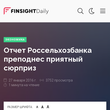
ЭКОНОМИКА
Отчет Россельхозбанка
преподнес приятный
сюрприз
27 января 2016 г.
3752 просмотра
1 минута на чтение
А
А
РАЗМЕР ШРИФТА:
А