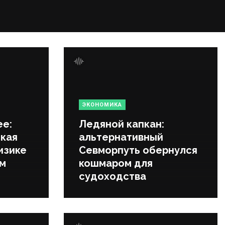
ЭКОНОМИКА
ее:
Ледяной капкан:
кая
альтернативный
изике
Севморпуть обернулся
ем
кошмаром для
судоходства