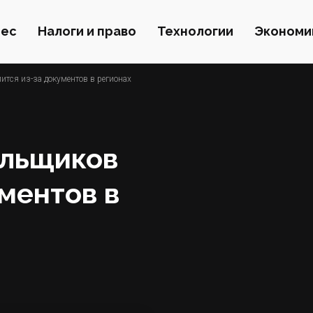
нес
Налоги и право
Технологии
Экономи
тся из-за документов в регионах
ольщиков
ментов в