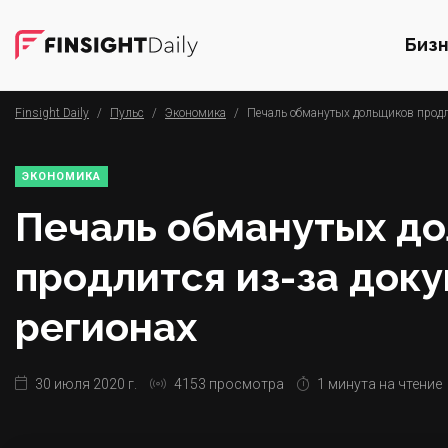
Биз
Finsight Daily
/
Пульс
/
Экономика
/
Печаль обманутых дольщиков продли
ЭКОНОМИКА
Печаль обманутых д
продлится из-за доку
регионах
30 июля 2020 г.
4153 просмотра
1 минута на чтение