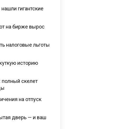
 нашли гигантские
рот на бирже вырос
ть налоговые льготы
 жуткую историю
: полный скелет
ды
ичения на отпуск
ытая дверь — и ваш