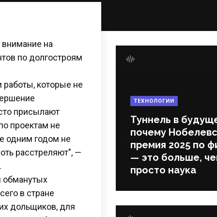
 внимание на
нтов по долгостроям
и работы, которые не
вершение
ТЕХНОЛОГИИ
сто присылают
Туннель в будущ
по проектам не
почему Нобелевс
ее одним годом не
премия 2025 по ф
оть расстреляют", —
— это больше, ч
.
просто наука
м обманутых
сего в стране
их дольщиков, для