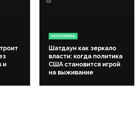
ЭКОНОМИКА
строит
Шатдаун как зеркало
ез
власти: когда политика
 и
США становится игрой
на выживание