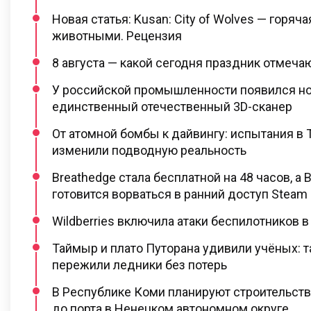
Новая статья: Kusan: City of Wolves — горяча
животными. Рецензия
8 августа — какой сегодня праздник отмеча
У российской промышленности появился нов
единственный отечественный 3D-сканер
От атомной бомбы к дайвингу: испытания в 
изменили подводную реальность
Breathedge стала бесплатной на 48 часов, а 
готовится ворваться в ранний доступ Steam
Wildberries включила атаки беспилотников в
Таймыр и плато Путорана удивили учёных: 
пережили ледники без потерь
В Республике Коми планируют строительст
до порта в Ненецком автономном округе