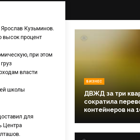
 Ярослав Кузьминов.
о высок процент
омическую, при этом
груз
доходам власти
БИЗНЕС
шей школы
ДВЖД за три ква
сократила перев
контейнеров на 1
доставил для
ь Центра
лташов.