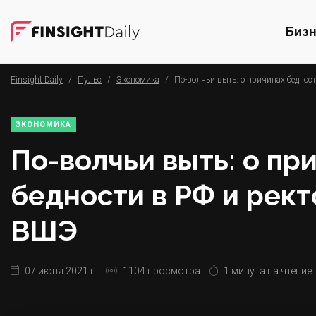
Биз
Finsight Daily
/
Пульс
/
Экономика
/
По-волчьи выть: о причинах беднос
ЭКОНОМИКА
По-волчьи выть: о пр
бедности в РФ и рек
ВШЭ
07 июня 2021 г.
1104 просмотра
1 минута на чтение