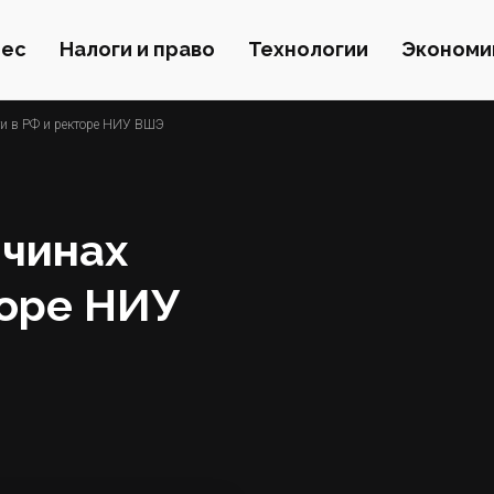
нес
Налоги и право
Технологии
Экономи
ти в РФ и ректоре НИУ ВШЭ
ичинах
торе НИУ