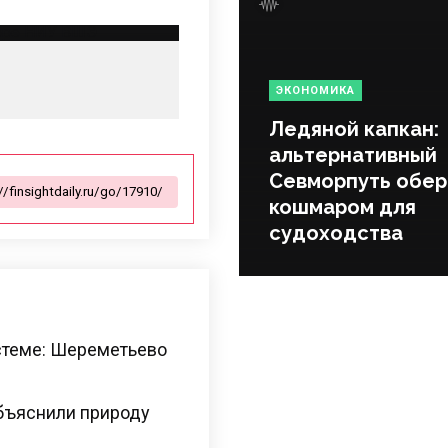
ЭКОНОМИКА
Ледяной капкан:
альтернативный
Севморпуть обер
кошмаром для
судоходства
стеме: Шереметьево
бъяснили природу