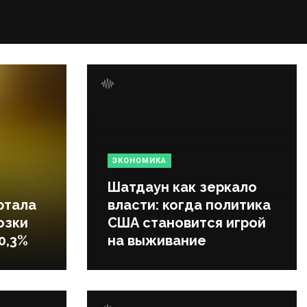
ЭКОНОМИКА
Шатдаун как зеркало
ртала
власти: когда политика
озки
США становится игрой
0,3%
на выживание