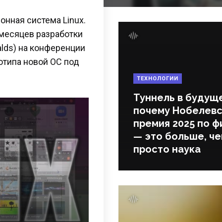
нная система Linux.
 месяцев разработки
alds) на конференции
отипа новой ОС под
ТЕХНОЛОГИИ
Туннель в будущ
почему Нобелевс
премия 2025 по ф
— это больше, ч
просто наука