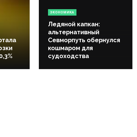
ЭКОНОМИКА
Ледяной капкан:
альтернативный
ртала
Севморпуть обернулся
озки
кошмаром для
0,3%
судоходства