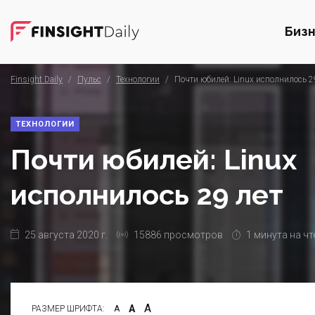
Биз
Finsight Daily
/
Пульс
/
Технологии
/
Почти юбилей: Linux исполнилось 2
ТЕХНОЛОГИИ
Почти юбилей: Linux
исполнилось 29 лет
25 августа 2020 г.
15886 просмотров
1 минута на чт
А
А
РАЗМЕР ШРИФТА:
А