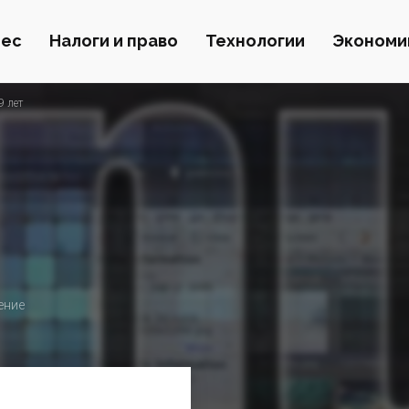
нес
Налоги и право
Технологии
Экономи
9 лет
ение