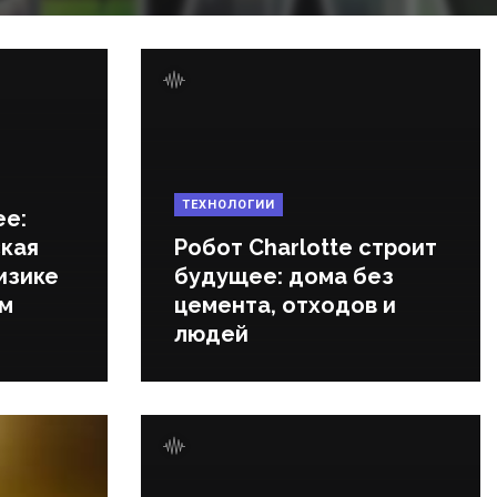
ТЕХНОЛОГИИ
ее:
кая
Робот Charlotte строит
изике
будущее: дома без
ем
цемента, отходов и
людей