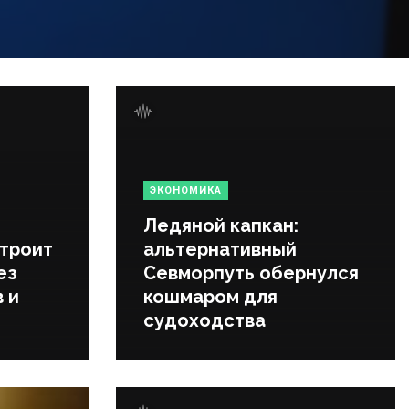
ЭКОНОМИКА
Ледяной капкан:
строит
альтернативный
ез
Севморпуть обернулся
 и
кошмаром для
судоходства