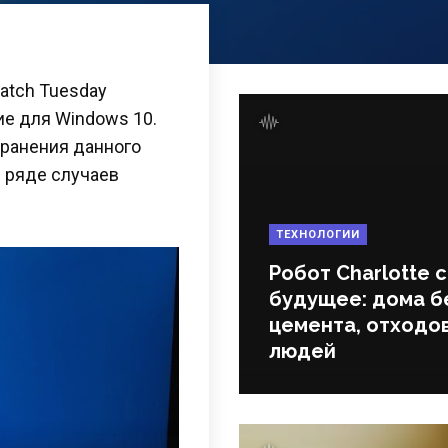
atch Tuesday
е для Windows 10.
транения данного
в ряде случаев
ТЕХНОЛОГИИ
Робот Charlotte 
будущее: дома б
цемента, отходов
людей