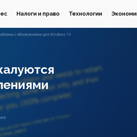
нес
Налоги и право
Технологии
Экономи
роблемы с обновлениями для Windows 10
жалуются
лениями
ние