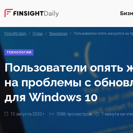
Биз
Finsight Daily
/
Пульс
/
Технологии
/
Пользователи опять жалуются на п
ТЕХНОЛОГИИ
Пользователи опять 
на проблемы с обнов
для Windows 10
15 августа 2020 г.
3586 просмотров
1 минута на чте