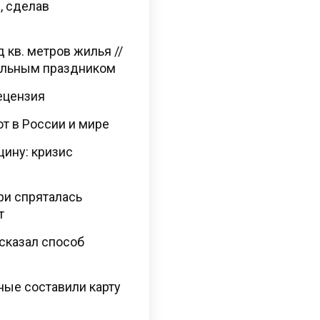
, сделав
д кв. метров жилья //
альным праздником
Рецензия
ют в России и мире
щину: кризис
ри спряталась
т
сказал способ
ные составили карту