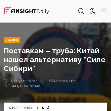
БИЗНЕС
Поставкам – труба: Китай
нашел альтернативу "Силе
Сибири"
14 августа 2020 г.
15543 просмотра
1 минута на чтение
А
А
РАЗМЕР ШРИФТА:
А