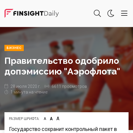
БИЗНЕС
Правительство одобрило
допэмиссию "Аэрофлота"
28 июля 2020 г.
6611 просмотров
1 минута на чтение
А
А
РАЗМЕР ШРИФТА:
А
Государство сохранит контрольный пакет в