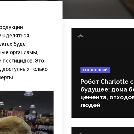
продукции
 выделяться
уктах будет
ные организмы,
и пестицидов. Это
, доступных только
ТЕХНОЛОГИИ
перты.
Робот Charlotte 
будущее: дома б
цемента, отходов
людей