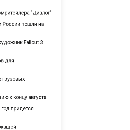
армритейлера "Диалог"
и России пошли на
художник Fallout 3
ов для
х грузовых
ию к концу августа
 год придется
ежащей