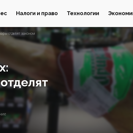
нес
Налоги и право
Технологии
Экономи
вары отделят законом
х:
 отделят
ние