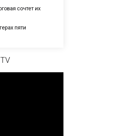
оговая сочтет их
герах пяти
 TV