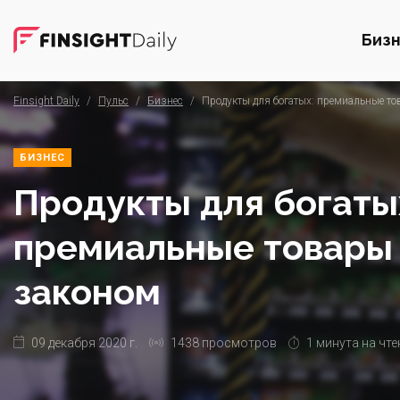
Биз
Finsight Daily
/
Пульс
/
Бизнес
/
Продукты для богатых: премиальные то
БИЗНЕС
Продукты для богаты
премиальные товары
законом
09 декабря 2020 г.
1438 просмотров
1 минута на чте