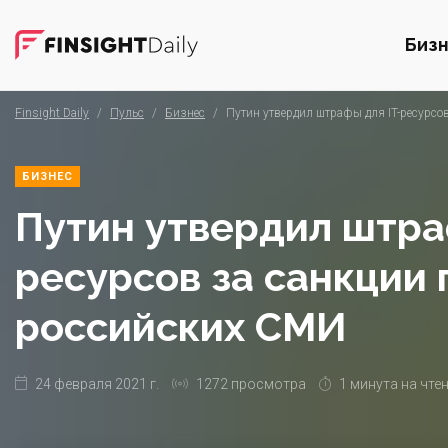
Биз
Finsight Daily
/
Пульс
/
Бизнес
/
Путин утвердил штрафы для IT-ресурсо
БИЗНЕС
Путин утвердил штра
ресурсов за санкции 
российских СМИ
24 февраля 2021 г.
1272 просмотра
1 минута на чте