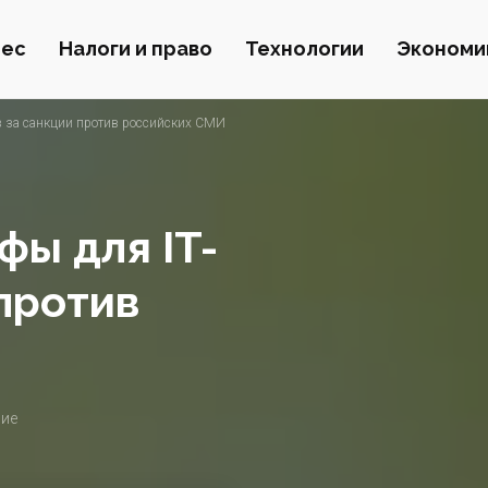
нес
Налоги и право
Технологии
Экономи
в за санкции против российских СМИ
фы для IT-
против
ние