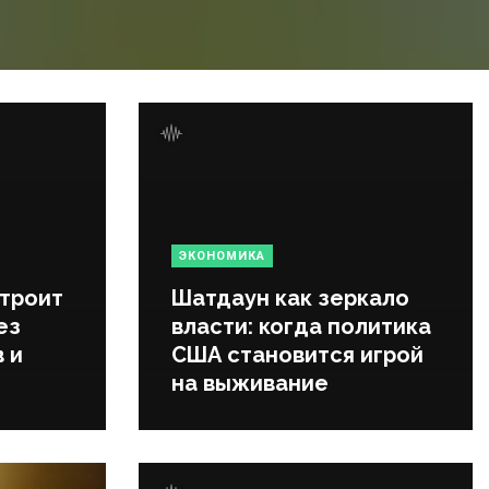
ЭКОНОМИКА
строит
Шатдаун как зеркало
ез
власти: когда политика
 и
США становится игрой
на выживание