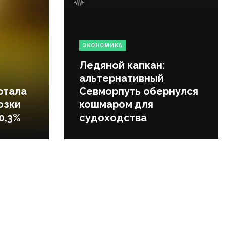
ЭКОНОМИКА
Ледяной капкан:
альтернативный
ртала
Севморпуть обернулся
озки
кошмаром для
0,3%
судоходства