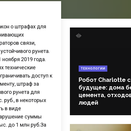
кон о штрафах для
ичивающих
раторов связи,
устойчивого рунета.
 ноября 2019 года.
ях технические
ТЕХНОЛОГИИ
граничивать доступ к
Робот Charlotte 
менту, штраф за
будущее: дома б
вого рунета для
цемента, отходов
. руб., в некоторых
людей
ь в виде
 нарушение суммы
с. до 1 млн руб.За