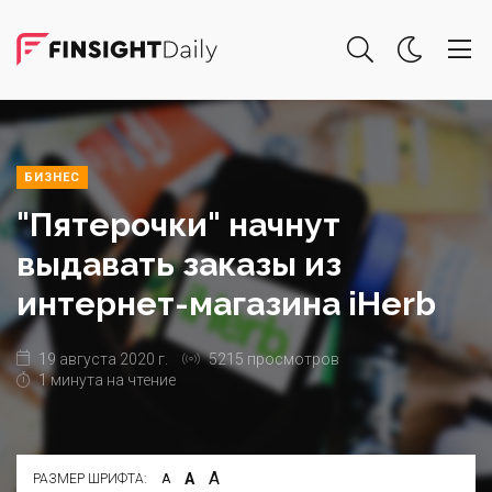
БИЗНЕС
"Пятерочки" начнут
выдавать заказы из
интернет-магазина iHerb
19 августа 2020 г.
5215 просмотров
1 минута на чтение
А
А
РАЗМЕР ШРИФТА:
А