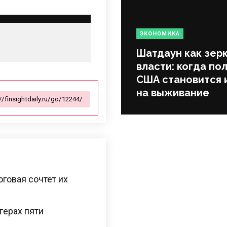
ЭКОНОМИКА
Шатдаун как зер
власти: когда по
США становится 
на выживание
оговая сочтет их
герах пяти