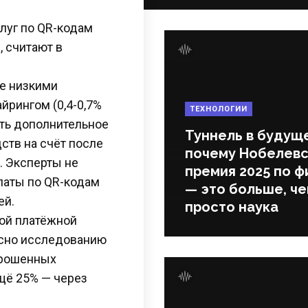
слуг по QR-кодам
 считают в
ее низкими
йрингом (0,4-0,7%
ТЕХНОЛОГИИ
ать дополнительное
Туннель в будущ
ств на счёт после
почему Нобелевс
. Эксперты не
премия 2025 по ф
платы по QR-кодам
— это больше, ч
ей.
просто наука
ой платёжной
асно исследованию
опрошенных
щё 25% — через