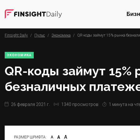
Биз
Finsight Daily
/
Пульс
/
Экономика
/
QR-коды займут 15% рынка безнал
ЭКОНОМИКА
QR-коды займут 15% 
безналичных платеж
26 февраля 2021 г.
1340 просмотров
1 минута на чт
А
А
РАЗМЕР ШРИФТА:
А