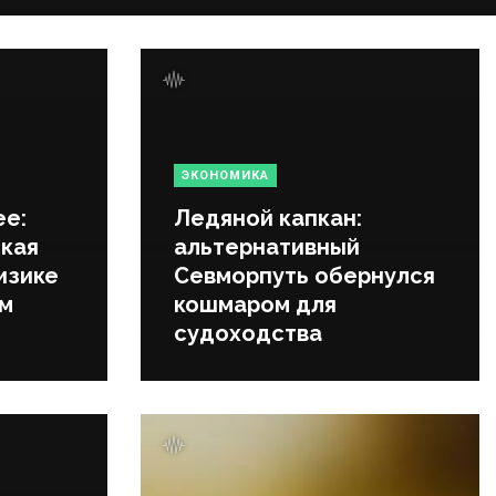
ЭКОНОМИКА
ее:
Ледяной капкан:
кая
альтернативный
изике
Севморпуть обернулся
ем
кошмаром для
судоходства