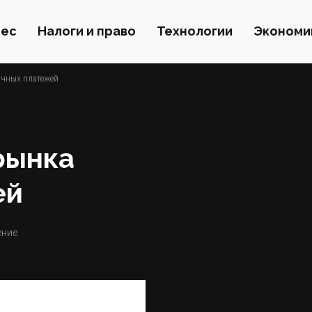
нес
Налоги и право
Технологии
Экономи
ичных платежей
рынка
ей
ение