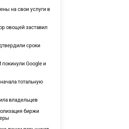
ены на свои услуги в
ор овощей заставил
одтвердили сроки
 покинули Google и
 начала тотальную
нила владельцев
полизация биржи
меры