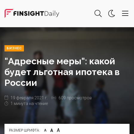
БИЗНЕС
"Адресные меры": какой
будет льготная ипотека в
России
19 февраля 2021 г.
609 просмотров
1 минута на чтение
А
А
РАЗМЕР ШРИФТА:
А