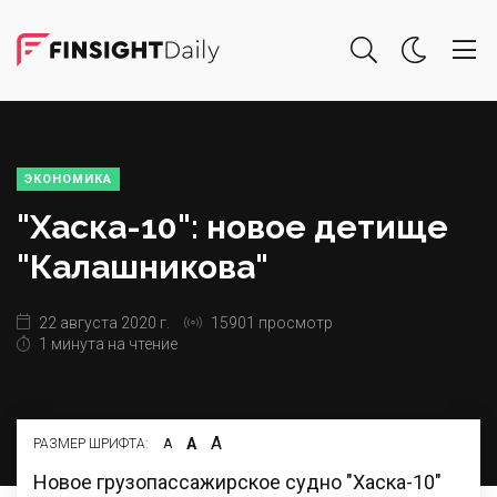
ЭКОНОМИКА
"Хаска-10": новое детище
"Калашникова"
22 августа 2020 г.
15901 просмотр
1 минута на чтение
А
А
РАЗМЕР ШРИФТА:
А
Новое грузопассажирское судно "Хаска-10"