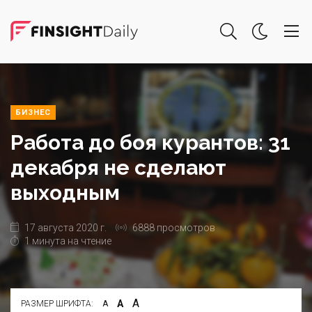
БИЗНЕС
Работа до боя курантов: 31
декабря не сделают
выходным
17 августа 2020 г.
6888 просмотров
1 минута на чтение
А
А
РАЗМЕР ШРИФТА:
А