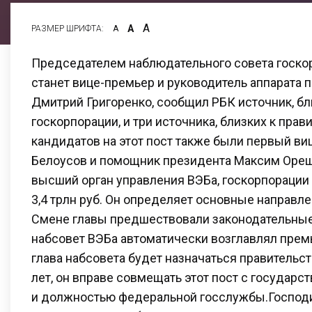
А
А
РАЗМЕР ШРИФТА:
А
Председателем наблюдательного совета госко
станет вице-премьер и руководитель аппарата 
Дмитрий Григоренко, сообщил РБК источник, бл
госкорпорации, и три источника, близких к прав
кандидатов на этот пост также были первый в
Белоусов и помощник президента Максим Оре
высший орган управления ВЭБа, госкорпорации 
3,4 трлн руб. Он определяет основные направле
Смене главы предшествовали законодательные
набсовет ВЭБа автоматически возглавлял прем
глава набсовета будет назначаться правительс
лет, он вправе совмещать этот пост с государ
и должностью федеральной госслужбы.Господи