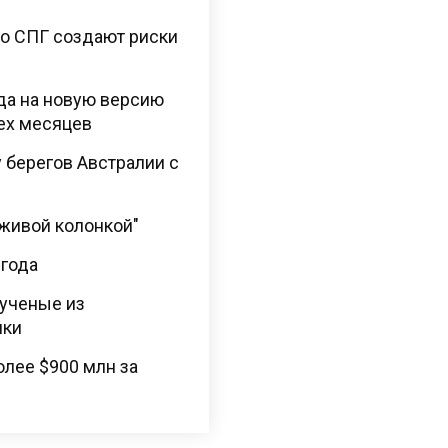
го СПГ создают риски
да на новую версию
ех месяцев
 берегов Австралии с
"живой колонкой"
 года
 ученые из
ики
лее $900 млн за