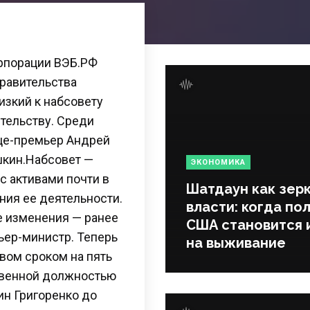
рпорации ВЭБ.РФ
правительства
изкий к набсовету
ительству. Среди
ице-премьер Андрей
шкин.Набсовет —
ЭКОНОМИКА
с активами почти в
Шатдаун как зер
ния ее деятельности.
власти: когда по
 изменения — ранее
США становится 
ьер-министр. Теперь
на выживание
твом сроком на пять
ственной должностью
н Григоренко до