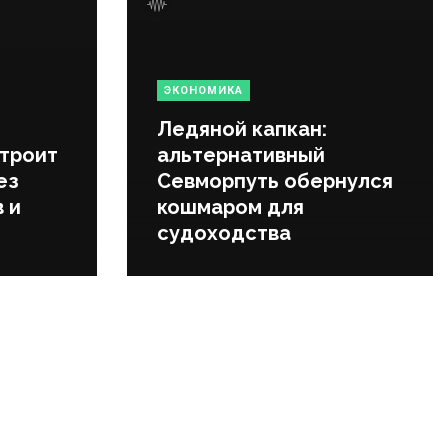
ЭКОНОМИКА
Ледяной капкан:
строит
альтернативный
ез
Севморпуть обернулся
 и
кошмаром для
судоходства