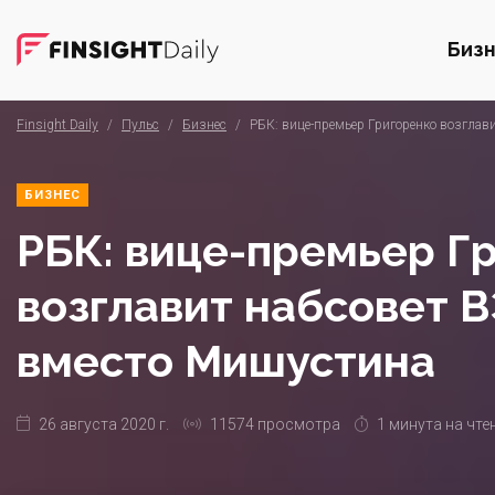
Биз
Finsight Daily
/
Пульс
/
Бизнес
/
РБК: вице-премьер Григоренко возглав
БИЗНЕС
РБК: вице-премьер Г
возглавит набсовет 
вместо Мишустина
26 августа 2020 г.
11574 просмотра
1 минута на чте