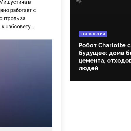
 Мишустина в
вно работает с
онтроль за
 к набсовету…
ТЕХНОЛОГИИ
Робот Charlotte 
будущее: дома б
цемента, отходов
людей