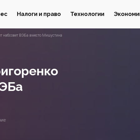
нес
Налоги и право
Технологии
Экономи
ит набсовет ВЭБа вместо Мишустина
ригоренко
ВЭБа
ние