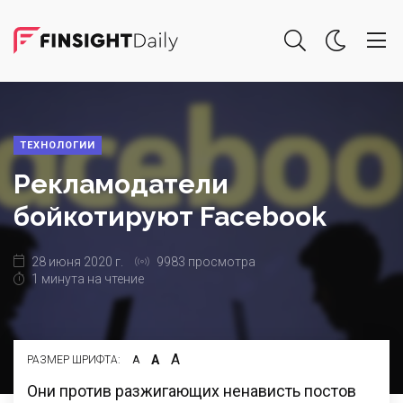
ТЕХНОЛОГИИ
Рекламодатели
бойкотируют Facebook
28 июня 2020 г.
9983 просмотра
1 минута на чтение
А
А
РАЗМЕР ШРИФТА:
А
Они против разжигающих ненависть постов