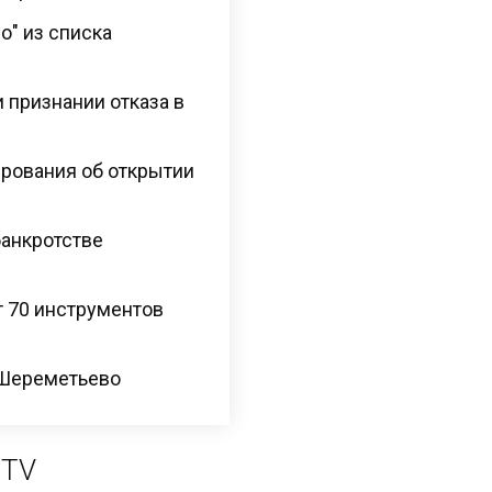
о" из списка
 признании отказа в
рования об открытии
банкротстве
т 70 инструментов
 Шереметьево
 TV