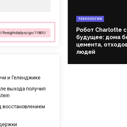
ТЕХНОЛОГИИ
Робот Charlotte 
будущее: дома б
цемента, отходов
людей
очи и Геленджике
сле выхода получил
tein
ад восстановлением
держки