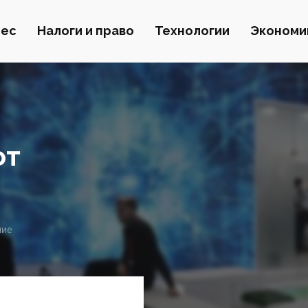
нес
Налоги и право
Технологии
Экономи
от
ние