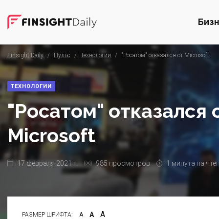
Биз
Finsight Daily
/
Пульс
/
Технологии
/
"Росатом" отказался от Microsoft
ТЕХНОЛОГИИ
"Росатом" отказался 
Microsoft
17 февраля 2021 г.
985 просмотров
1 минута на чте
А
А
РАЗМЕР ШРИФТА:
А