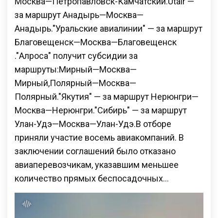
Москва—Петропавловск-Камчатский.Utair —
за маршрут Анадырь—Москва—
Анадырь."Уральские авиалинии" — за маршрут
Благовещенск—Москва—Благовещенск
."Алроса" получит субсидии за
маршруты:Мирный—Москва—
Мирный,Полярный—Москва—
Полярный."Якутия" — за маршрут Нерюнгри—
Москва—Нерюнгри."Сибирь" — за маршрут
Улан-Удэ—Москва—Улан-Удэ.В отборе
приняли участие восемь авиакомпаний. В
заключении соглашений было отказано
авиаперевозчикам, указавшим меньшее
количество прямых беспосадочных…