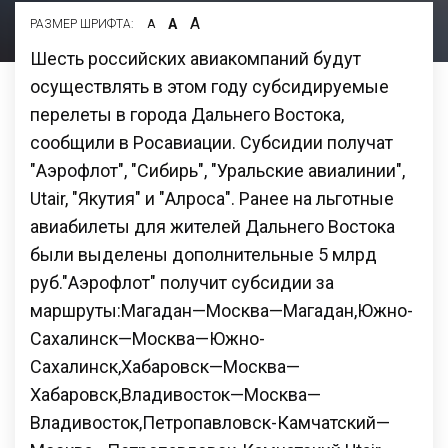
А
А
РАЗМЕР ШРИФТА:
А
Шесть российских авиакомпаний будут
осуществлять в этом году субсидируемые
перелеты в города Дальнего Востока,
сообщили в Росавиации. Субсидии получат
"Аэрофлот", "Сибирь", "Уральские авиалинии",
Utair, "Якутия" и "Алроса". Ранее на льготные
авиабилеты для жителей Дальнего Востока
были выделены дополнительные 5 млрд
руб."Аэрофлот" получит субсидии за
маршруты:Магадан—Москва—Магадан,Южно-
Сахалинск—Москва—Южно-
Сахалинск,Хабаровск—Москва—
Хабаровск,Владивосток—Москва—
Владивосток,Петропавловск-Камчатский—