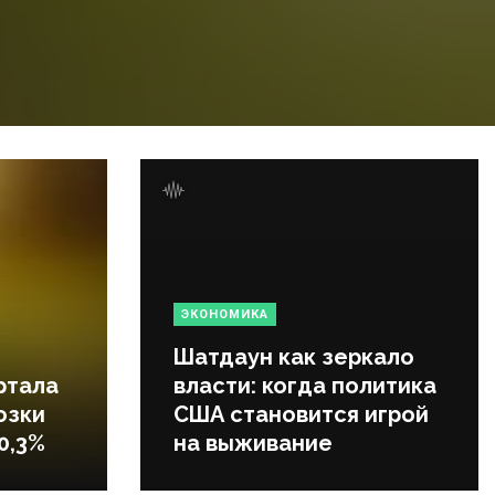
ЭКОНОМИКА
Шатдаун как зеркало
ртала
власти: когда политика
озки
США становится игрой
0,3%
на выживание