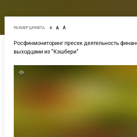
А
А
РАЗМЕР ШРИФТА:
А
Росфинмониторинг пресек деятельность финан
выходцами из "Кэшбери"