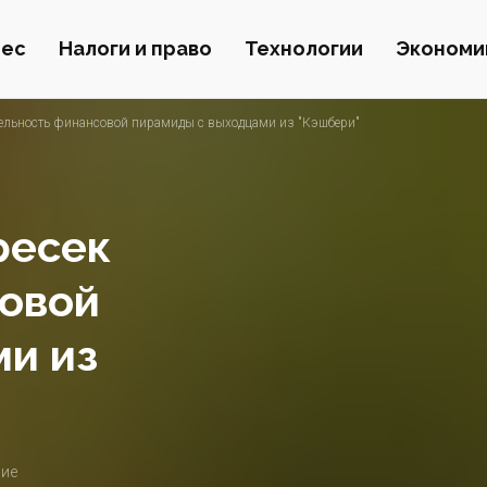
нес
Налоги и право
Технологии
Экономи
ельность финансовой пирамиды с выходцами из "Кэшбери"
ресек
совой
и из
ние