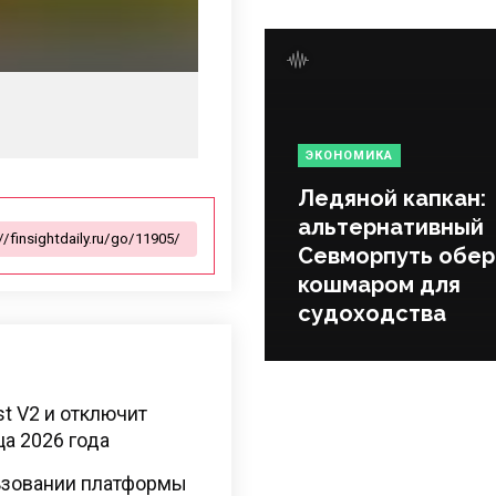
ЭКОНОМИКА
Ледяной капкан:
альтернативный
Севморпуть обер
кошмаром для
судоходства
t V2 и отключит
ца 2026 года
льзовании платформы