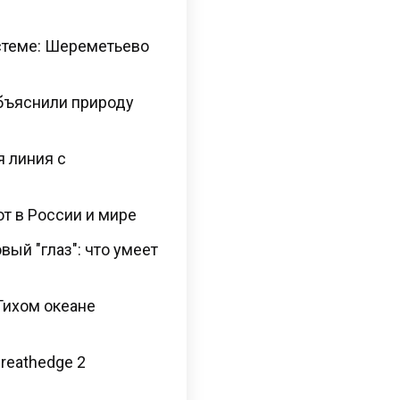
стеме: Шереметьево
бъяснили природу
я линия с
ют в России и мире
ый "глаз": что умеет
Тихом океане
Breathedge 2