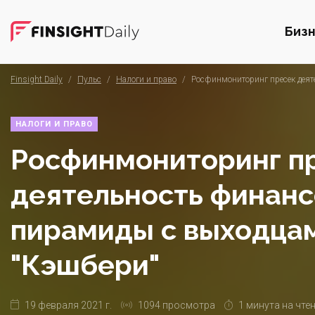
Биз
Finsight Daily
/
Пульс
/
Налоги и право
/
Росфинмониторинг пресек деят
НАЛОГИ И ПРАВО
Росфинмониторинг п
деятельность финан
пирамиды с выходцам
"Кэшбери"
19 февраля 2021 г.
1094 просмотра
1 минута на чте